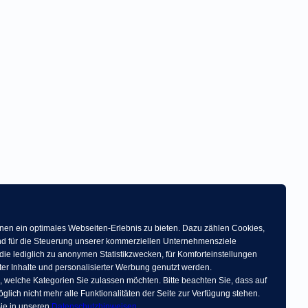
en ein optimales Webseiten-Erlebnis zu bieten. Dazu zählen Cookies,
 und für die Steuerung unserer kommerziellen Unternehmensziele
die lediglich zu anonymen Statistikzwecken, für Komforteinstellungen
ter Inhalte und personalisierter Werbung genutzt werden.
, welche Kategorien Sie zulassen möchten. Bitte beachten Sie, dass auf
glich nicht mehr alle Funktionalitäten der Seite zur Verfügung stehen.
ie in unseren
Datenschutzhinweisen
.