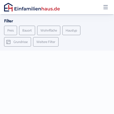
Filter
Anmelden
Preis
Bauort
Wohnfläche
Haustyp
Grundrisse
Weitere Filter