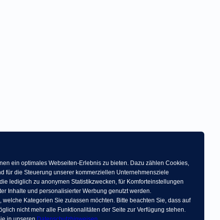
en ein optimales Webseiten-Erlebnis zu bieten. Dazu zählen Cookies,
 und für die Steuerung unserer kommerziellen Unternehmensziele
die lediglich zu anonymen Statistikzwecken, für Komforteinstellungen
ter Inhalte und personalisierter Werbung genutzt werden.
, welche Kategorien Sie zulassen möchten. Bitte beachten Sie, dass auf
glich nicht mehr alle Funktionalitäten der Seite zur Verfügung stehen.
ie in unseren
Datenschutzhinweisen
.