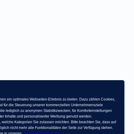
en ein optimales Webseiten-Erlebnis zu bieten. Dazu zählen Cookies,
 und für die Steuerung unserer kommerziellen Unternehmensziele
die lediglich zu anonymen Statistikzwecken, für Komforteinstellungen
ter Inhalte und personalisierter Werbung genutzt werden.
, welche Kategorien Sie zulassen möchten. Bitte beachten Sie, dass auf
glich nicht mehr alle Funktionalitäten der Seite zur Verfügung stehen.
ie in unseren
Datenschutzhinweisen
.