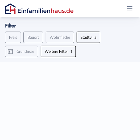
Filter
Anmelden
Preis
Bauort
Wohnfläche
Stadtvilla
Grundrisse
Weitere Filter
· 1