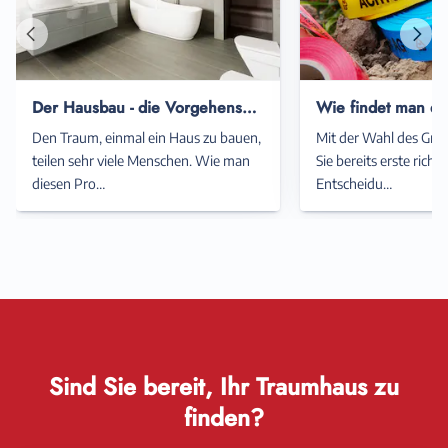
Vorheriger
Näch
Artikel
Artik
Der Hausbau - die Vorgehensweise, der Ablauf und wie man ihn angeht
Den Traum, einmal ein Haus zu bauen,
Mit der Wahl des Grun
teilen sehr viele Menschen. Wie man
Sie bereits erste ric
diesen Pro…
Entscheidu…
Sind Sie bereit, Ihr Traumhaus zu
finden?