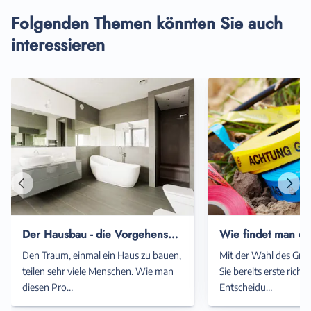
Folgenden Themen könnten Sie auch
interessieren
Vorheriger
Näch
Artikel
Artik
Der Hausbau - die Vorgehensweise, der Ablauf und wie man ihn angeht
Den Traum, einmal ein Haus zu bauen,
Mit der Wahl des Grun
teilen sehr viele Menschen. Wie man
Sie bereits erste ric
diesen Pro…
Entscheidu…