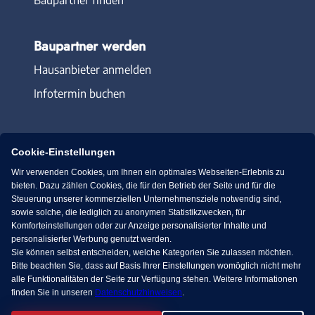
Baupartner werden
Hausanbieter anmelden
Infotermin buchen
Cookie-Einstellungen
Wir verwenden Cookies, um Ihnen ein optimales Webseiten-Erlebnis zu
Immowelt.de
Bauen.de
bieten. Dazu zählen Cookies, die für den Betrieb der Seite und für die
Steuerung unserer kommerziellen Unternehmensziele notwendig sind,
sowie solche, die lediglich zu anonymen Statistikzwecken, für
Massivhaus.de
Bungalow.de
Komforteinstellungen oder zur Anzeige personalisierter Inhalte und
personalisierter Werbung genutzt werden.
Sie können selbst entscheiden, welche Kategorien Sie zulassen möchten.
Fertighaus.de
Bitte beachten Sie, dass auf Basis Ihrer Einstellungen womöglich nicht mehr
alle Funktionalitäten der Seite zur Verfügung stehen. Weitere Informationen
finden Sie in unseren
Datenschutzhinweisen
.