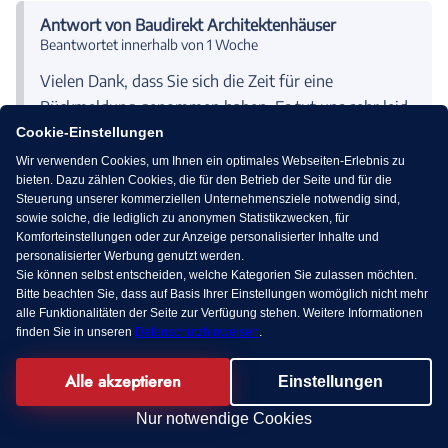
Antwort von Baudirekt Architektenhäuser
Beantwortet innerhalb von 1 Woche
Vielen Dank, dass Sie sich die Zeit für eine
Rückmeldung genommen haben. Es tut uns sehr leid,
dass Sie Schwierigkeiten bei der Terminvereinbarung
Cookie-Einstellungen
hatten und im Anschluss keinen weiteren Kontakt
Wir verwenden Cookies, um Ihnen ein optimales Webseiten-Erlebnis zu
bieten. Dazu zählen Cookies, die für den Betrieb der Seite und für die
erhalten haben. Leider ist der Kollege kurzfristig
Steuerung unserer kommerziellen Unternehmensziele notwendig sind,
krank geworden und Ihr Termin scheint uns
sowie solche, die lediglich zu anonymen Statistikzwecken, für
durchgerutscht zu sein. Wenn Sie möchten, können
Komforteinstellungen oder zur Anzeige personalisierter Inhalte und
personalisierter Werbung genutzt werden.
wir gerne einen neuen Termin vereinbaren. Melden
Sie können selbst entscheiden, welche Kategorien Sie zulassen möchten.
Sie sich gerne per Mail an: info@baudirekt.de.
Bitte beachten Sie, dass auf Basis Ihrer Einstellungen womöglich nicht mehr
alle Funktionalitäten der Seite zur Verfügung stehen. Weitere Informationen
finden Sie in unseren
Datenschutzhinweisen
.
Alle akzeptieren
Einstellungen
Daniel F.
KI Chat
DF
Nur notwendige Cookies
|
Schöppingen
Infomaterial geprüft