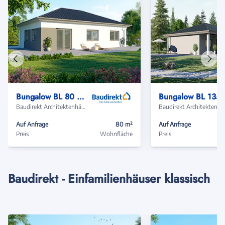
Vorheriges
Näch
Haus
Haus
Bungalow BL 80 Basis
Bungalow BL
Baudirekt Architektenhäuser
Baudir
Auf Anfrage
80 m²
Auf Anfrage
Preis
Wohnfläche
Preis
Baudirekt - Einfamilienhäuser klassisch