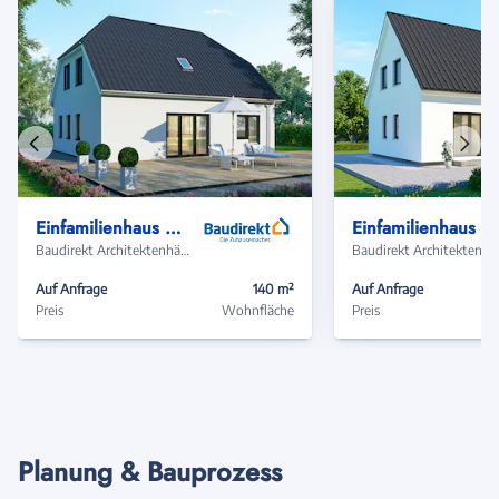
Vorheriges
Näch
Haus
Haus
Einfamilienhaus EH140 Basis
Einfamilienhaus EH155 Basis
Baudirekt Architektenhäuser
Baudir
Auf Anfrage
140 m²
Auf Anfrage
Preis
Wohnfläche
Preis
Planung & Bauprozess