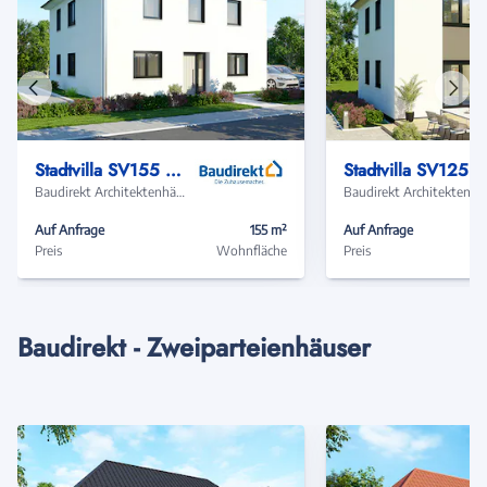
Vorheriges
Näch
Haus
Haus
Stadtvilla SV155 Basis
Stadtvilla SV125 
Baudirekt Architektenhäuser
Baudir
Auf Anfrage
155 m²
Auf Anfrage
Preis
Wohnfläche
Preis
Baudirekt - Zweiparteienhäuser