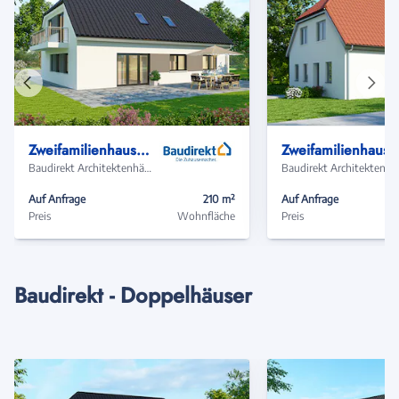
Vorheriges
Näch
Haus
Haus
Zweifamilienhaus ZH210 Basis
Zweifamilienhaus ZH2
Baudirekt Architektenhäuser
Baudir
Auf Anfrage
210 m²
Auf Anfrage
Preis
Wohnfläche
Preis
Baudirekt - Doppelhäuser