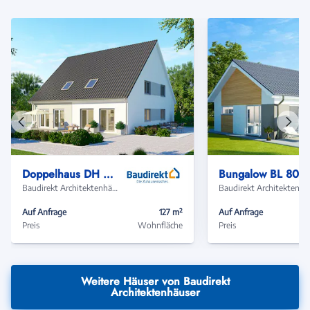
Vorheriges
Näch
Haus
Haus
Doppelhaus DH 130 Basis
Bungalow BL 80 Var
Baudirekt Architektenhäuser
Baudir
Auf Anfrage
127 m²
Auf Anfrage
Preis
Wohnfläche
Preis
Weitere Häuser von Baudirekt
Architektenhäuser