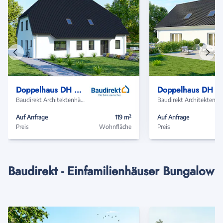
Vorheriges
Näch
Haus
Haus
Doppelhaus DH 120 Basis
Doppelhaus DH 110 Basis
Baudirekt Architektenhäuser
Baudir
Auf Anfrage
119 m²
Auf Anfrage
Preis
Wohnfläche
Preis
Baudirekt - Einfamilienhäuser Bungalow