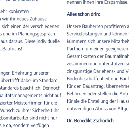
nennen ihnen ihre Ersparnisse.
sehr konkreten
Alles schon drin:
 wir ihr neues Zuhause
 sich einen der verschiedenen
Unsere Bauherren profitieren
us und im Planungsgespräch
Serviceleistungen und können 
us daraus. Diese individuelle
kümmern sich unsere Mitarbeit
t Baufuchs!
Partnern um einen geeigneten B
Gesamtkosten der Baumaßnahme
zusammen und unterstützen sie
zinsgünstige Darlehens- und 
angen Erfahrung unserer
Bodenbeschaffenheit und Baufr
übertrifft dabei im Standard
für den Bauantrag, Übernehme
sstandards beachtlich. Dennoch
Behörden oder stellen die Antr
ualitätsmanagements nicht auf
für sie die Erstellung der Hausa
izierter Meisterfirmen für die
notwendigen Abriss von Altge
nsch zu ihrer Sicherheit ihr
bsmitarbeiter sind nicht nur
Dr. Benedikt Zschorlich
sie da, sondern verfügen