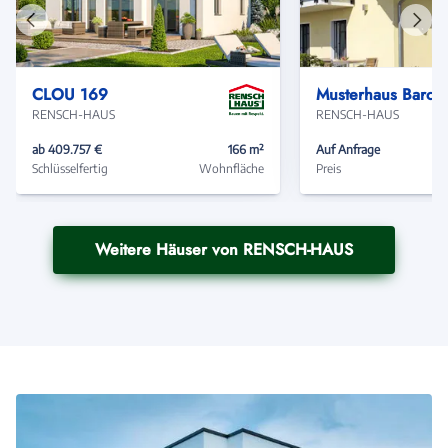
Vorheriges
Näch
Haus
Haus
CLOU 169
Musterhaus Barcelo
RENSCH-HAUS
RENSCH-HAUS
ab 409.757 €
166 m²
Auf Anfrage
Schlüsselfertig
Wohnfläche
Preis
Weitere Häuser von RENSCH-HAUS