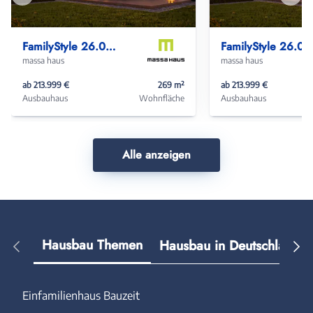
Vorheriges
Näch
Haus
Haus
FamilyStyle 26.03 S
FamilyStyle 26.0
massa haus
massa haus
ab 213.999 €
269 m²
ab 213.999 €
Ausbauhaus
Wohnfläche
Ausbauhaus
Alle anzeigen
Hausbau Themen
Hausbau in Deutschland
Einfamilienhaus Bauzeit