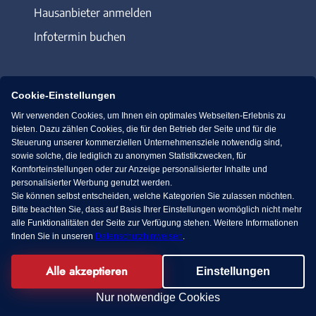
Hausanbieter anmelden
Infotermin buchen
Cookie-Einstellungen
Wir verwenden Cookies, um Ihnen ein optimales Webseiten-Erlebnis zu
Immowelt.de
Bauen.de
bieten. Dazu zählen Cookies, die für den Betrieb der Seite und für die
Steuerung unserer kommerziellen Unternehmensziele notwendig sind,
sowie solche, die lediglich zu anonymen Statistikzwecken, für
Massivhaus.de
Bungalow.de
Komforteinstellungen oder zur Anzeige personalisierter Inhalte und
personalisierter Werbung genutzt werden.
Sie können selbst entscheiden, welche Kategorien Sie zulassen möchten.
Fertighaus.de
Bitte beachten Sie, dass auf Basis Ihrer Einstellungen womöglich nicht mehr
alle Funktionalitäten der Seite zur Verfügung stehen. Weitere Informationen
finden Sie in unseren
Datenschutzhinweisen
.
Alle akzeptieren
Facebook
Einstellungen
© 2013-2026 MS media systems GmbH
Nur notwendige Cookies