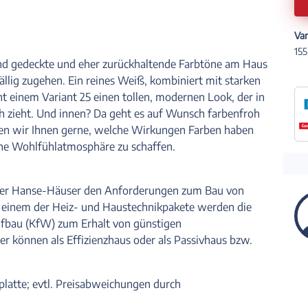
Var
155
nd gedeckte und eher zurückhaltende Farbtöne am Haus
ällig zugehen. Ein reines Weiß, kombiniert mit starken
ht einem Variant 25 einen tollen, modernen Look, der in
ich zieht. Und innen? Da geht es auf Wunsch farbenfroh
en wir Ihnen gerne, welche Wirkungen Farben haben
ine Wohlfühlatmosphäre zu schaffen.
 der Hanse-Häuser den Anforderungen zum Bau von
 einem der Heiz- und Haustechnikpakete werden die
aufbau (KfW) zum Erhalt von günstigen
r können als Effizienzhaus oder als Passivhaus bzw.
platte; evtl. Preisabweichungen durch