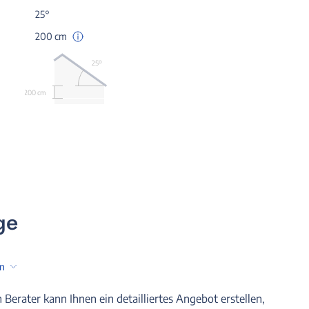
25°
200 cm
25º
200 cm
ge
en
n Berater kann Ihnen ein detailliertes Angebot erstellen,