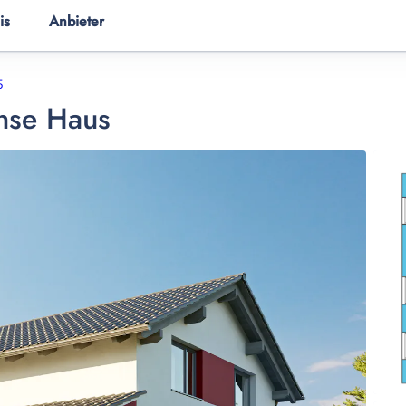
is
Anbieter
ER
HAUSANBIETER
HAUSWISSEN
5
nse Haus