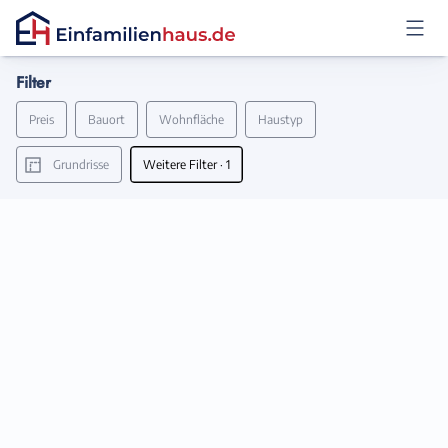
Filter
Anmelden
Preis
Bauort
Wohnfläche
Haustyp
Grundrisse
Weitere Filter
· 1