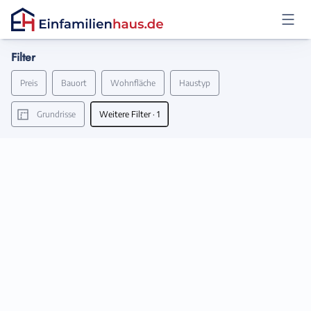
Filter
Anmelden
Preis
Bauort
Wohnfläche
Haustyp
Grundrisse
Weitere Filter
· 1