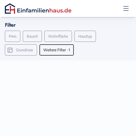
Filter
Anmelden
Preis
Bauort
Wohnfläche
Haustyp
Grundrisse
Weitere Filter
· 1