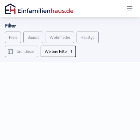
Filter
Anmelden
Preis
Bauort
Wohnfläche
Haustyp
Grundrisse
Weitere Filter
· 1