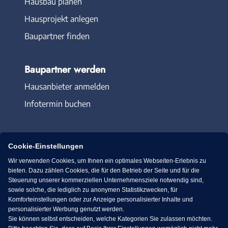
Hausbau planen
Hausprojekt anlegen
Baupartner finden
Baupartner werden
Hausanbieter anmelden
Infotermin buchen
Cookie-Einstellungen
Wir verwenden Cookies, um Ihnen ein optimales Webseiten-Erlebnis zu
Immowelt.de
Bauen.de
bieten. Dazu zählen Cookies, die für den Betrieb der Seite und für die
Steuerung unserer kommerziellen Unternehmensziele notwendig sind,
sowie solche, die lediglich zu anonymen Statistikzwecken, für
Massivhaus.de
Bungalow.de
Komforteinstellungen oder zur Anzeige personalisierter Inhalte und
personalisierter Werbung genutzt werden.
Sie können selbst entscheiden, welche Kategorien Sie zulassen möchten.
Fertighaus.de