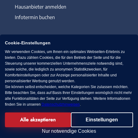
Hausanbieter anmelden
Infotermin buchen
Cookie-Einstellungen
Wir verwenden Cookies, um Ihnen ein optimales Webseiten-Erlebnis zu
Immowelt.de
Bauen.de
bieten. Dazu zählen Cookies, die für den Betrieb der Seite und für die
Steuerung unserer kommerziellen Unternehmensziele notwendig sind,
sowie solche, die lediglich zu anonymen Statistikzwecken, für
Massivhaus.de
Bungalow.de
Komforteinstellungen oder zur Anzeige personalisierter Inhalte und
personalisierter Werbung genutzt werden.
Sie können selbst entscheiden, welche Kategorien Sie zulassen möchten.
Fertighaus.de
Bitte beachten Sie, dass auf Basis Ihrer Einstellungen womöglich nicht mehr
alle Funktionalitäten der Seite zur Verfügung stehen. Weitere Informationen
finden Sie in unseren
Datenschutzhinweisen
.
Alle akzeptieren
Facebook
Einstellungen
© 2013-2026 MS media systems GmbH
Nur notwendige Cookies