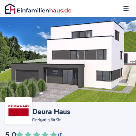
Anmelden
Deura Haus
Einzigartig für Sie!
5,0
(1)