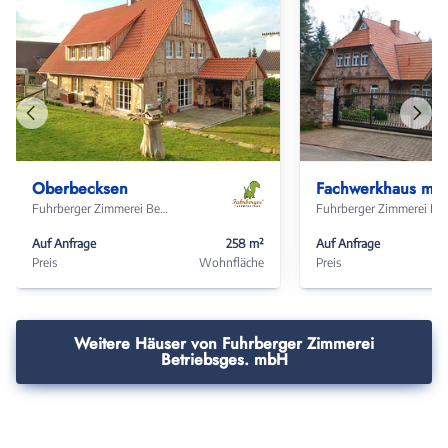
Vorheriges
Näch
Haus
Haus
Oberbecksen
Fachwerkhaus mit Zwischenbau
Fuhrberger Zimmerei Betriebsges. mbH
Fuhrberger Zimmere
Auf Anfrage
258 m²
Auf Anfrage
Preis
Wohnfläche
Preis
Weitere Häuser von Fuhrberger Zimmerei
Betriebsges. mbH