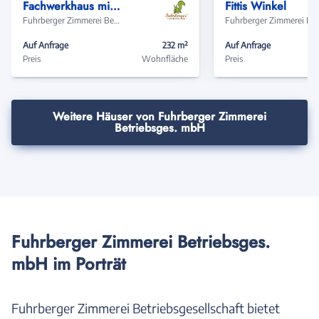
Fachwerkhaus mit Zwischenbau & Nebengebäude
Fittis Winkel
Fuhrberger Zimmerei Betriebsges. mbH
Fuhrberger Zimmere
Auf Anfrage
232 m²
Auf Anfrage
Preis
Wohnfläche
Preis
Weitere Häuser von Fuhrberger Zimmerei
Betriebsges. mbH
Fuhrberger Zimmerei Betriebsges.
mbH im Porträt
Fuhrberger Zimmerei Betriebsgesellschaft bietet