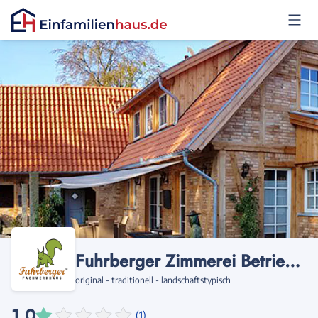
Anmelden
Fuhrberger Zimmerei Betriebsges. mbH
original - traditionell - landschaftstypisch
1,0
(1)