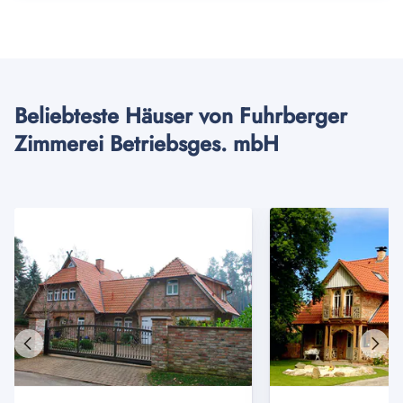
Beliebteste Häuser von Fuhrberger
Zimmerei Betriebsges. mbH
Vorheriges
Näch
Haus
Haus