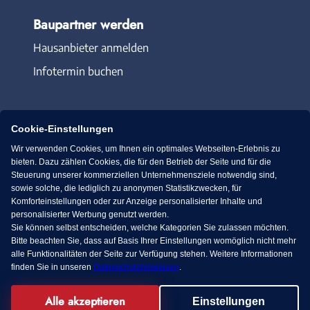
Baupartner werden
Hausanbieter anmelden
Infotermin buchen
Cookie-Einstellungen
Wir verwenden Cookies, um Ihnen ein optimales Webseiten-Erlebnis zu
Immowelt.de
Bauen.de
bieten. Dazu zählen Cookies, die für den Betrieb der Seite und für die
Steuerung unserer kommerziellen Unternehmensziele notwendig sind,
sowie solche, die lediglich zu anonymen Statistikzwecken, für
Massivhaus.de
Bungalow.de
Komforteinstellungen oder zur Anzeige personalisierter Inhalte und
personalisierter Werbung genutzt werden.
Sie können selbst entscheiden, welche Kategorien Sie zulassen möchten.
Fertighaus.de
Bitte beachten Sie, dass auf Basis Ihrer Einstellungen womöglich nicht mehr
alle Funktionalitäten der Seite zur Verfügung stehen. Weitere Informationen
finden Sie in unseren
Datenschutzhinweisen
.
Alle akzeptieren
Facebook
Einstellungen