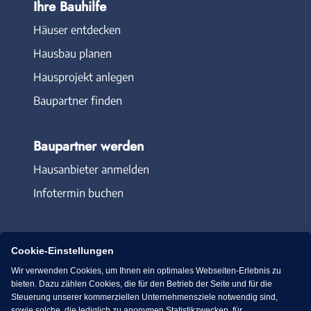
Ihre Bauhilfe
Häuser entdecken
Hausbau planen
Hausprojekt anlegen
Baupartner finden
Baupartner werden
Hausanbieter anmelden
Infotermin buchen
Cookie-Einstellungen
Wir verwenden Cookies, um Ihnen ein optimales Webseiten-Erlebnis zu
Immowelt.de
Bauen.de
bieten. Dazu zählen Cookies, die für den Betrieb der Seite und für die
Steuerung unserer kommerziellen Unternehmensziele notwendig sind,
sowie solche, die lediglich zu anonymen Statistikzwecken, für