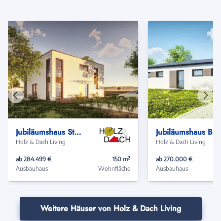
Vorheriges
Näch
Haus
Haus
Jubiläumshaus Stadtvilla mit Flachdach
Jubiläumshaus Bunga
Holz & Dach Living
Holz & Dach Living
ab 284.499 €
150 m²
ab 270.000 €
Ausbauhaus
Wohnfläche
Ausbauhaus
Weitere Häuser von Holz & Dach Living