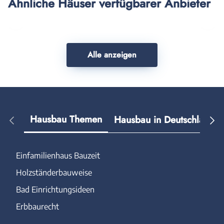
Ähnliche Häuser verfügbarer Anbieter
Vorheriges
Näch
Haus
Haus
Alle anzeigen
Hausbau Themen
Hausbau in Deutschland
Einfamilienhaus Bauzeit
Holzständerbauweise
Bad Einrichtungsideen
Erbbaurecht