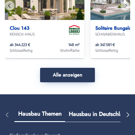
Vorheriges
Näch
Haus
Haus
Clou 143
Solitaire Bungalow
RENSCH-HAUS
SCHWABENHAUS
ab 344.223 €
148 m²
ab 347.581 €
Schlüsselfertig
Wohnfläche
Schlüsselfertig
Alle anzeigen
Hausbau Themen
Hausbau in Deutschland