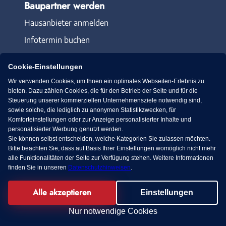
Baupartner werden
Hausanbieter anmelden
Infotermin buchen
Cookie-Einstellungen
Wir verwenden Cookies, um Ihnen ein optimales Webseiten-Erlebnis zu
bieten. Dazu zählen Cookies, die für den Betrieb der Seite und für die
Steuerung unserer kommerziellen Unternehmensziele notwendig sind,
Immowelt.de
Bauen.de
sowie solche, die lediglich zu anonymen Statistikzwecken, für
Komforteinstellungen oder zur Anzeige personalisierter Inhalte und
personalisierter Werbung genutzt werden.
Massivhaus.de
Bungalow.de
Sie können selbst entscheiden, welche Kategorien Sie zulassen möchten.
Bitte beachten Sie, dass auf Basis Ihrer Einstellungen womöglich nicht mehr
alle Funktionalitäten der Seite zur Verfügung stehen. Weitere Informationen
Fertighaus.de
finden Sie in unseren
Datenschutzhinweisen
.
Alle akzeptieren
Einstellungen
Facebook
Nur notwendige Cookies
© 2013-2026 MS media systems GmbH