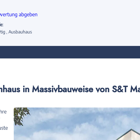
wertung abgeben
e:
tig
Ausbauhaus
mhaus in Massivbauweise von S&T M
hre
uste