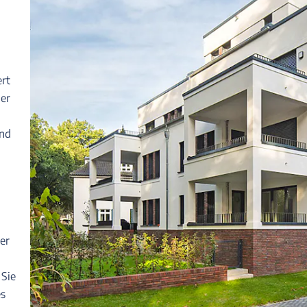
ert
der
und
rer
 Sie
es