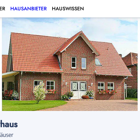
ER
HAUSANBIETER
HAUSWISSEN
haus
äuser