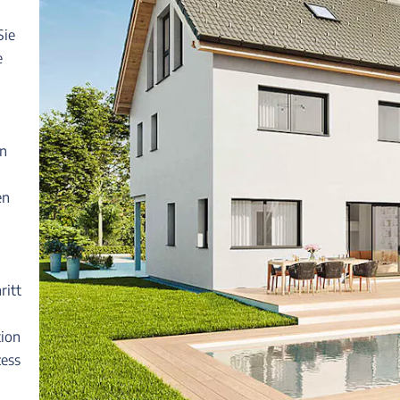
Sie
e
en
en
ritt
ion
ess