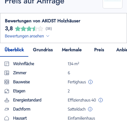
Preis auf Anfrage
Bewertungen von AKOST Holzhäuser
3,8
(38)
Bewertungen ansehen
Überblick
Grundriss
Merkmale
Preis
Anbi
Wohnfläche
134 m²
Zimmer
6
Bauweise
Fertighaus
Etagen
2
Energiestandard
Effizienzhaus 40
Dachform
Satteldach
Hausart
Einfamilienhaus