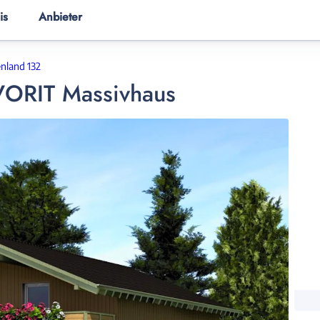
is
Anbieter
ER
HAUSANBIETER
HAUSWISSEN
nland 132
VORIT Massivhaus