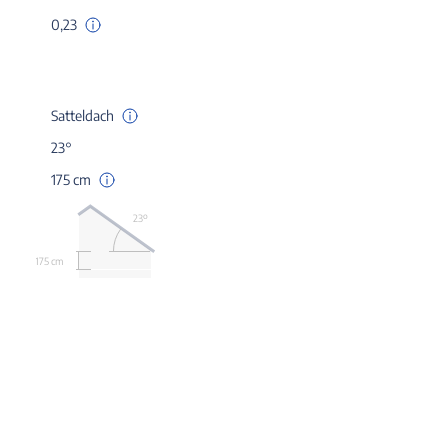
0,23
Satteldach
23°
175 cm
23º
175 cm