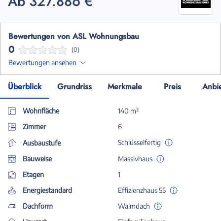
Ab 327.886 €
Bewertungen von ASL Wohnungsbau
0
(0)
Bewertungen ansehen
Überblick
Grundriss
Merkmale
Preis
Anbi
Wohnfläche
140 m²
Zimmer
6
Schlüsselfertig
Ausbaustufe
Bauweise
Massivhaus
Etagen
1
Energiestandard
Effizienzhaus 55
Dachform
Walmdach