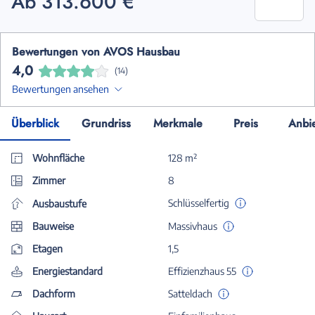
Ab 313.600 €
Bewertungen von AVOS Hausbau
4,0
(14)
Bewertungen ansehen
Überblick
Grundriss
Merkmale
Preis
Anbi
Wohnfläche
128 m²
Zimmer
8
Schlüsselfertig
Ausbaustufe
Bauweise
Massivhaus
Etagen
1,5
Energiestandard
Effizienzhaus 55
Dachform
Satteldach