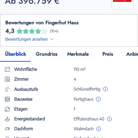
Ab 396.759 €
Bewertungen von Fingerhut Haus
4,3
(104)
Bewertungen ansehen
Überblick
Grundriss
Merkmale
Preis
Anbi
Wohnfläche
110 m²
Zimmer
4
Schlüsselfertig
Ausbaustufe
Bauweise
Fertighaus
Etagen
1
Energiestandard
Effizienzhaus 40
Dachform
Walmdach