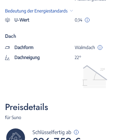
Bedeutung der Energiestandards
U-Wert
0,14
Dach
Dachform
Walmdach
Dachneigung
22°
22º
Preisdetails
für Suno
Schlüsselfertig ab