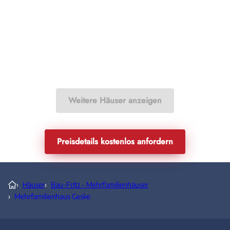
Weitere Häuser anzeigen
Preisdetails kostenlos anfordern
›
Häuser
›
Bau-Fritz - Mehrfamilienhäuser
›
Mehrfamilienhaus Geske