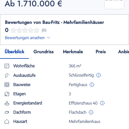
Ab 1.710.000 €
Bewertungen von Bau-Fritz - Mehrfamilienhäuser
0
(0)
Bewertungen ansehen
Überblick
Grundriss
Merkmale
Preis
Anbi
Wohnfläche
366 m²
Schlüsselfertig
Ausbaustufe
Bauweise
Fertighaus
Etagen
3
Energiestandard
Effizienzhaus 40
Dachform
Flachdach
Hausart
Mehrfamilienhaus