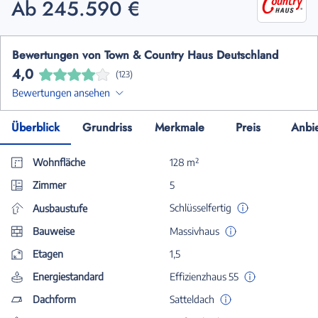
Ab 245.590 €
Bewertungen von Town & Country Haus Deutschland
4,0
(123)
Bewertungen ansehen
Überblick
Grundriss
Merkmale
Preis
Anbi
Wohnfläche
128 m²
Zimmer
5
Schlüsselfertig
Ausbaustufe
Bauweise
Massivhaus
Etagen
1,5
Energiestandard
Effizienzhaus 55
Dachform
Satteldach