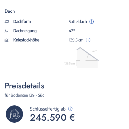
Dach
Dachform
Satteldach
Dachneigung
42°
Kniestockhöhe
139.5 cm
42º
139.5 cm
Preisdetails
für Bodensee 129 - Süd
Schlüsselfertig ab
245.590 €