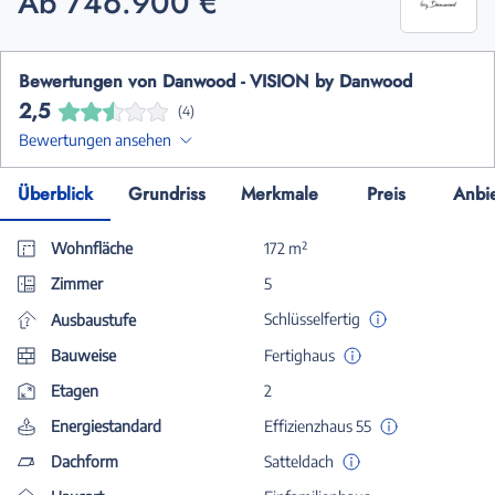
Ab 746.900 €
Bewertungen von Danwood - VISION by Danwood
2,5
(4)
Bewertungen ansehen
Überblick
Grundriss
Merkmale
Preis
Anbi
Wohnfläche
172 m²
Zimmer
5
Schlüsselfertig
Ausbaustufe
Bauweise
Fertighaus
Etagen
2
Energiestandard
Effizienzhaus 55
Dachform
Satteldach