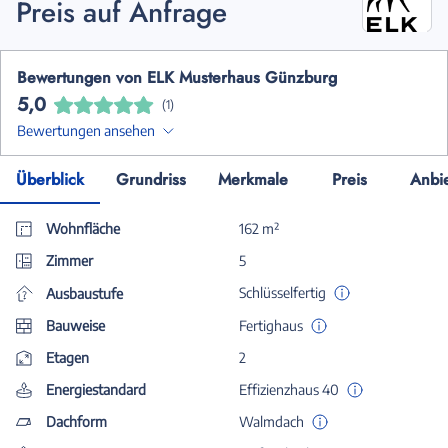
Preis auf Anfrage
Bewertungen von ELK Musterhaus Günzburg
5,0
(1)
Bewertungen ansehen
Überblick
Grundriss
Merkmale
Preis
Anbi
Wohnfläche
162 m²
Zimmer
5
Schlüsselfertig
Ausbaustufe
Bauweise
Fertighaus
Etagen
2
Energiestandard
Effizienzhaus 40
Dachform
Walmdach