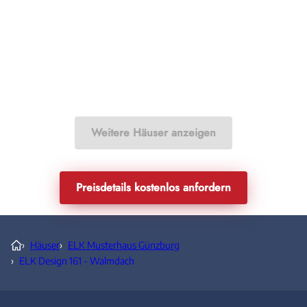
Weitere Häuser anzeigen
Preisdetails kostenlos anfordern
›
Häuser
›
ELK Musterhaus Günzburg
›
ELK Design 161 - Walmdach