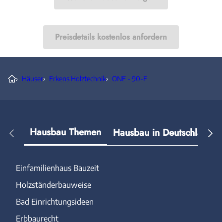
Preisdetails kostenlos anfordern
›
Häuser
›
Erkens Holztechnik
›
ONE - 90-F
Hausbau Themen
Hausbau in Deutschland
Einfamilienhaus Bauzeit
Holzständerbauweise
Bad Einrichtungsideen
Erbbaurecht