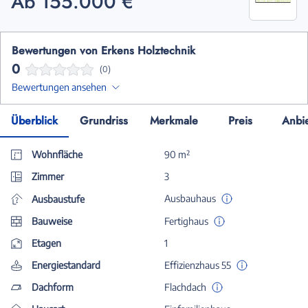
Ab 155.000 €
Bewertungen von Erkens Holztechnik
0
(0)
Bewertungen ansehen
Überblick
Grundriss
Merkmale
Preis
Anbi
Wohnfläche
90 m²
Zimmer
3
Ausbauhaus
Ausbaustufe
Bauweise
Fertighaus
Etagen
1
Energiestandard
Effizienzhaus 55
Dachform
Flachdach