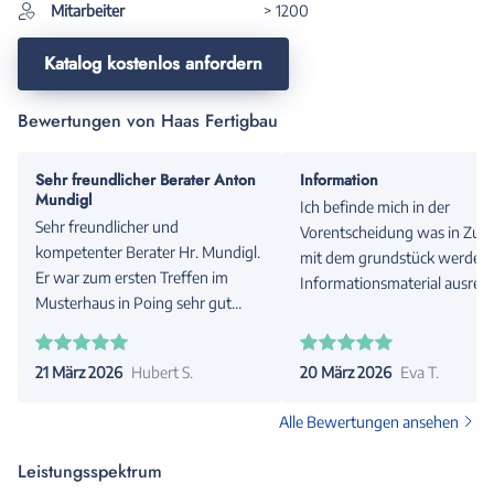
Mitarbeiter
> 1200
Katalog kostenlos anfordern
Bewertungen von Haas Fertigbau
Sehr freundlicher Berater Anton
Information
Mundigl
Ich befinde mich in der
Sehr freundlicher und
Vorentscheidung was in Zuk
kompetenter Berater Hr. Mundigl.
mit dem grundstück werden s
Er war zum ersten Treffen im
Informationsmaterial ausrei
Musterhaus in Poing sehr gut
und prompt. Besten Dank
vorbereitet und hatte sogar schon
ein Angebot parat (aufgrund
21 März 2026
Hubert S.
20 März 2026
Eva T.
meiner Angaben im
Konfigurator)! Haas war bei uns in
Alle Bewertungen ansehen
der engeren Wahl, aber
irgendwann muss man sich (allein
Leistungsspektrum
schon aus zeitlichen Gründen) für