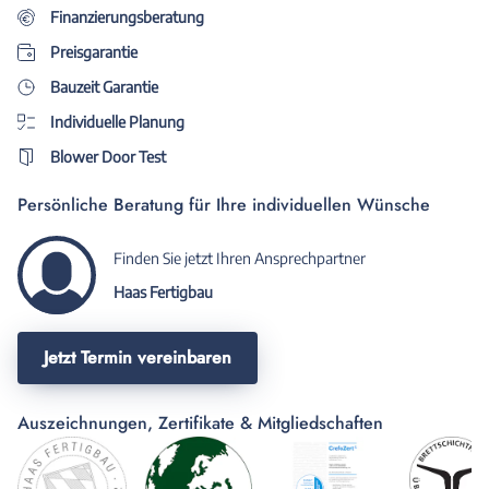
oder gegen eine Firma
Finanzierungsberatung
entscheiden. Daher fällt Haas jetzt
Preisgarantie
bei uns raus. Wir hätten aber
gerne mit Herrn Mundigl als
Bauzeit Garantie
Berater weitergemacht, aber
Individuelle Planung
andere Fertighausanbieter sagen
Blower Door Test
uns einfach mehr zu.
Persönliche Beratung für Ihre individuellen Wünsche
Finden Sie jetzt Ihren Ansprechpartner
Haas Fertigbau
Jetzt Termin vereinbaren
Auszeichnungen, Zertifikate & Mitgliedschaften