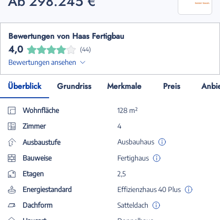
Ab 298.245 €
Bewertungen von Haas Fertigbau
4,0
(44)
Bewertungen ansehen
Überblick
Grundriss
Merkmale
Preis
Anbi
Wohnfläche
128 m²
Zimmer
4
Ausbauhaus
Ausbaustufe
Bauweise
Fertighaus
Etagen
2,5
Energiestandard
Effizienzhaus 40 Plus
Dachform
Satteldach