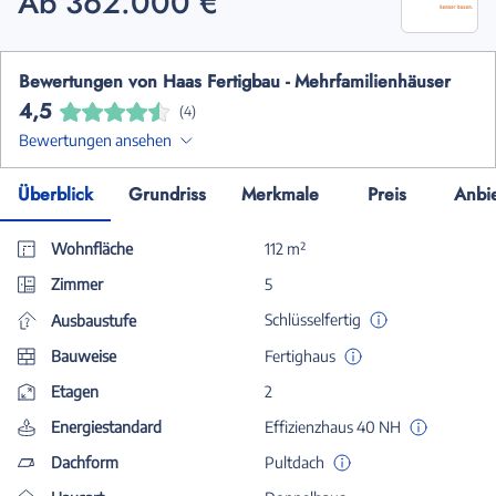
Ab 362.000 €
Bewertungen von Haas Fertigbau - Mehrfamilienhäuser
4,5
(4)
Bewertungen ansehen
Überblick
Grundriss
Merkmale
Preis
Anbi
Wohnfläche
112 m²
Zimmer
5
Schlüsselfertig
Ausbaustufe
Bauweise
Fertighaus
Etagen
2
Energiestandard
Effizienzhaus 40 NH
Dachform
Pultdach