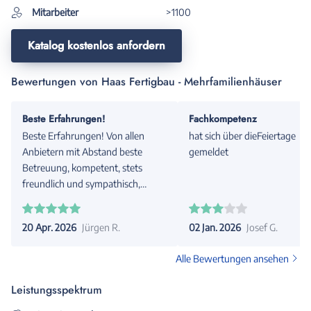
Mitarbeiter
>1100
Katalog kostenlos anfordern
Bewertungen von Haas Fertigbau - Mehrfamilienhäuser
Beste Erfahrungen!
Fachkompetenz
Beste Erfahrungen! Von allen
hat sich über dieFeiertage
Anbietern mit Abstand beste
gemeldet
Betreuung, kompetent, stets
freundlich und sympathisch,
nachhaltig und weit über das zu
erwartende Engagement
20 Apr. 2026
Jürgen R.
02 Jan. 2026
Josef G.
hinausgehend. Dringend zu
empfehlen!!
Alle Bewertungen ansehen
Leistungsspektrum