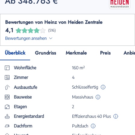
Ab 348.763 €
Bewertungen von Heinz von Heiden Zentrale
4,1
(516)
Bewertungen ansehen
Überblick
Grundriss
Merkmale
Preis
Anbi
Wohnfläche
160 m²
Zimmer
4
Schlüsselfertig
Ausbaustufe
Bauweise
Massivhaus
Etagen
2
Energiestandard
Effizienzhaus 40 Plus
Dachform
Pultdach