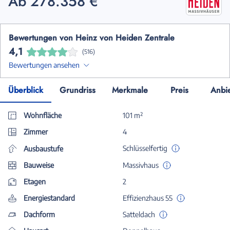
Ab 278.358 €
Bewertungen von Heinz von Heiden Zentrale
4,1
(516)
Bewertungen ansehen
Überblick
Grundriss
Merkmale
Preis
Anbi
Wohnfläche
101 m²
Zimmer
4
Schlüsselfertig
Ausbaustufe
Bauweise
Massivhaus
Etagen
2
Energiestandard
Effizienzhaus 55
Dachform
Satteldach