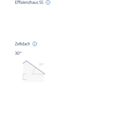
Effizienzhaus 55
Zeltdach
30°
30º