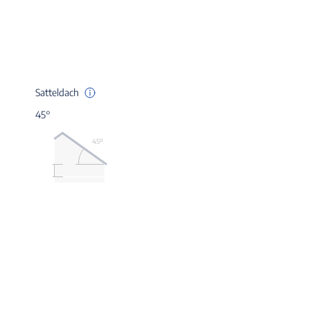
Satteldach
45°
45º