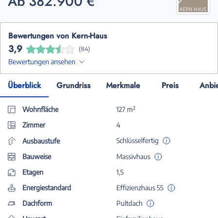
Ab 382.900 €
Bewertungen von Kern-Haus
3,9
(84)
Bewertungen ansehen
Überblick
Grundriss
Merkmale
Preis
Anbi
Wohnfläche
127 m²
Zimmer
4
Schlüsselfertig
Ausbaustufe
Bauweise
Massivhaus
Etagen
1,5
Energiestandard
Effizienzhaus 55
Dachform
Pultdach