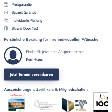
wir erwartet.
dazu aufgefordert den
Preisgarantie
angegebenen
Bauzeit Garantie
Finanzierungsrahmen stark z
Individuelle Planung
erhöhen. Oder das erst
angepriesen Qualitätsniveau 
Blower Door Test
reduzieren. Im weiteren Verlauf
wurde noch eine Befragung
Persönliche Beratung für Ihre individuellen Wünsche
durchgeführt, welche von de
Fragestellung sehr irritierend
Finden Sie jetzt Ihren Ansprechpartner
Ein weiteres Gespräch wurde
Kern-Haus
durchgeführt.
Jetzt Termin vereinbaren
Auszeichnungen, Zertifikate & Mitgliedschaften