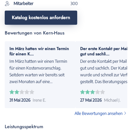
Mitarbeiter
300
Katalog kostenlos anfordern
Bewertungen von Kern-Haus
Im März hatten wir einen Termin
Der erste Kontakt per Mail 
für einen K...
gut und sachli...
Im März hatten wir einen Termin
Der erste Kontakt per Mail w
für einen Kostenvoranschlag.
gut und sachlich. Der Katalog
Seitdem warten wir bereits seit
wurde und schnell zur Verfü
zwei Monaten auf eine
gestellt. Das Beratungsgespr
Rückmeldung. Nach einem Anruf
fand als Online Meeting statt
wurde uns ein Rückruf zugesagt,
uns sehr entgegen kam. Wä
31 Mai 2026
Irene E.
27 Mai 2026
Michael J.
der jedoch bis heute nicht erfolgt
des Gesprächs traten leider e
ist. Für mich wirkt das leider so, als
Wiederspüche auf. Auf Fragen zu
Alle Bewertungen ansehen
besteht keine Interesse an dem
Musterhäusern aus dem Kata
Auftrag. Schade, denn eine kurze
konnte nicht geantwortet
Leistungsspektrum
Absage oder Information hätten
werden. Auch wurde man ge