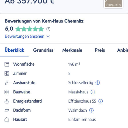
Ab 357.900 €
Bewertungen von Kern-Haus Chemnitz
5,0
(3)
Bewertungen ansehen
Überblick
Grundriss
Merkmale
Preis
Anbi
Wohnfläche
146 m²
Zimmer
5
Schlüsselfertig
Ausbaustufe
Bauweise
Massivhaus
Energiestandard
Effizienzhaus 55
Dachform
Walmdach
Hausart
Einfamilienhaus