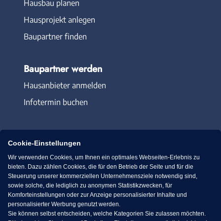
Hausbau planen
Hausprojekt anlegen
Baupartner finden
Baupartner werden
Hausanbieter anmelden
Infotermin buchen
Cookie-Einstellungen
Wir verwenden Cookies, um Ihnen ein optimales Webseiten-Erlebnis zu
Immowelt.de
Bauen.de
bieten. Dazu zählen Cookies, die für den Betrieb der Seite und für die
Steuerung unserer kommerziellen Unternehmensziele notwendig sind,
sowie solche, die lediglich zu anonymen Statistikzwecken, für
Massivhaus.de
Bungalow.de
Komforteinstellungen oder zur Anzeige personalisierter Inhalte und
personalisierter Werbung genutzt werden.
Sie können selbst entscheiden, welche Kategorien Sie zulassen möchten.
Fertighaus.de