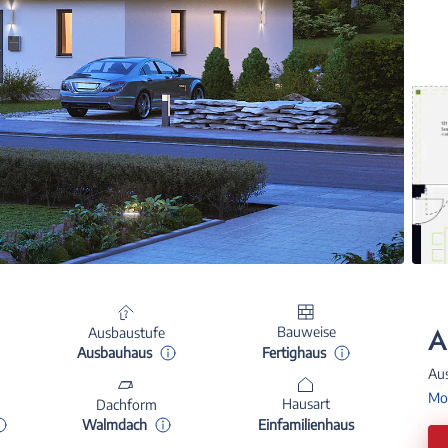
A
Bauweise
Ausbaustufe
Fertighaus
Ausbauhaus
Au
Mon
Hausart
Dachform
Einfamilienhaus
Walmdach