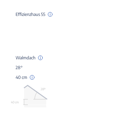
Effizienzhaus 55
Walmdach
28°
40 cm
28º
40 cm