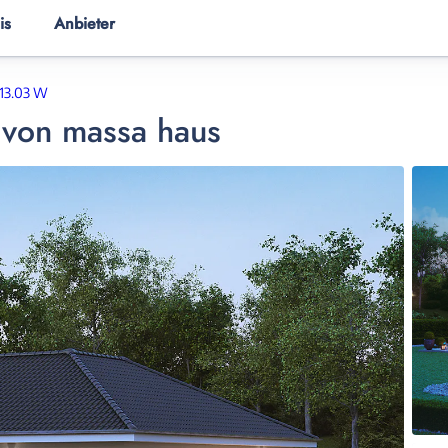
is
Anbieter
ER
HAUSANBIETER
HAUSWISSEN
 13.03 W
von
massa haus