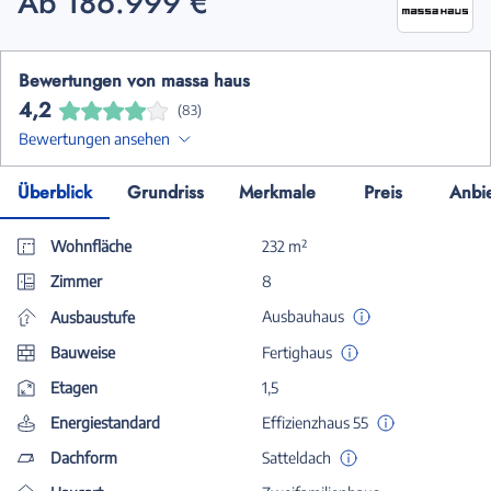
Ab 186.999 €
Bewertungen von massa haus
4,2
(83)
Bewertungen ansehen
Überblick
Grundriss
Merkmale
Preis
Anbi
Wohnfläche
232 m²
Zimmer
8
Ausbauhaus
Ausbaustufe
Bauweise
Fertighaus
Etagen
1,5
Energiestandard
Effizienzhaus 55
Dachform
Satteldach