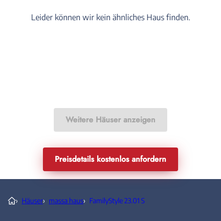
Leider können wir kein ähnliches Haus finden.
Weitere Häuser anzeigen
Preisdetails kostenlos anfordern
›
Häuser
›
massa haus
›
FamilyStyle 23.01 S