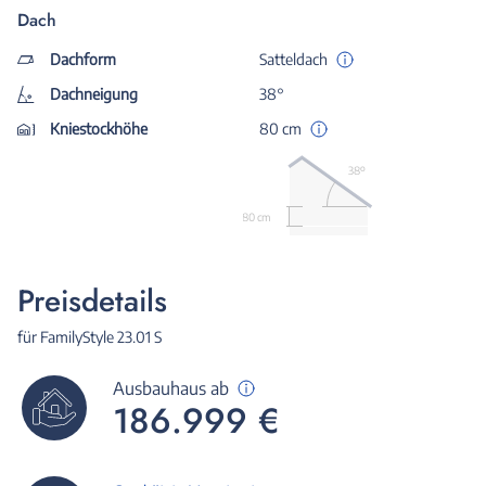
Dach
Dachform
Satteldach
Dachneigung
38°
Kniestockhöhe
80 cm
38º
80 cm
Preisdetails
für FamilyStyle 23.01 S
Ausbauhaus ab
186.999 €