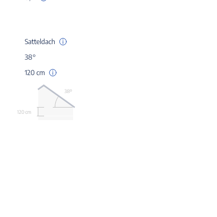
Satteldach
38°
120 cm
38º
120 cm