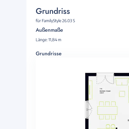
Grundriss
für FamilyStyle 26.03 S
Außenmaße
Länge: 11,84 m
Grundrisse