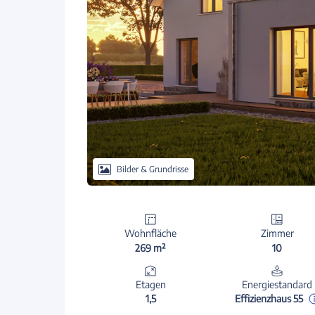
Bilder & Grundrisse
Wohnfläche
Zimmer
269 m²
10
Etagen
Energiestandard
1,5
Effizienzhaus 55