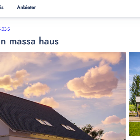
is
Anbieter
ER
HAUSANBIETER
HAUSWISSEN
6.03 S
on
massa haus