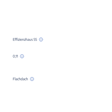
Effizienzhaus 55
0,11
Flachdach