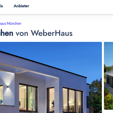
is
Anbieter
ER
HAUSANBIETER
HAUSWISSEN
shaus München
chen
von
WeberHaus