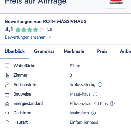
Preis auf Anfrage
Bewertungen von ROTH MASSIVHAUS
4,1
(21)
Bewertungen ansehen
Überblick
Grundriss
Merkmale
Preis
Anbi
Wohnfläche
87 m²
Zimmer
3
Schlüsselfertig
Ausbaustufe
Bauweise
Massivhaus
Energiestandard
Effizienzhaus 40 Plus
Dachform
Walmdach
Hausart
Einfamilienhaus