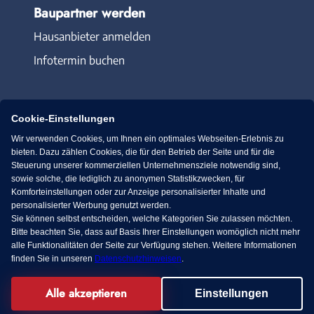
Baupartner werden
Hausanbieter anmelden
Infotermin buchen
Cookie-Einstellungen
Wir verwenden Cookies, um Ihnen ein optimales Webseiten-Erlebnis zu
Immowelt.de
Bauen.de
bieten. Dazu zählen Cookies, die für den Betrieb der Seite und für die
Steuerung unserer kommerziellen Unternehmensziele notwendig sind,
sowie solche, die lediglich zu anonymen Statistikzwecken, für
Massivhaus.de
Bungalow.de
Komforteinstellungen oder zur Anzeige personalisierter Inhalte und
personalisierter Werbung genutzt werden.
Sie können selbst entscheiden, welche Kategorien Sie zulassen möchten.
Fertighaus.de
Bitte beachten Sie, dass auf Basis Ihrer Einstellungen womöglich nicht mehr
alle Funktionalitäten der Seite zur Verfügung stehen. Weitere Informationen
finden Sie in unseren
Datenschutzhinweisen
.
KI Chat
Alle akzeptieren
Facebook
Einstellungen
© 2013-2026 MS media systems GmbH