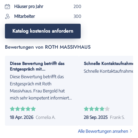
Häuser pro Jahr
200
Mitarbeiter
300
Katalog kostenlos anfordern
Bewertungen von ROTH MASSIVHAUS
Diese Bewertung betrifft das
Schnelle Kontaktaufnahme
Erstgespräch mit...
Schnelle Kontaktaufnahme
Diese Bewertung betrifft das
Erstgespräch mit Roth
Massivhaus. Frau Bergold hat
mich sehr kompetent informiert
und beraten. Besonders war, dass
sie auf die Besonderheiten des
18 Apr. 2026
Cornelia A.
28 Sep. 2025
Frank S.
Baugrunds eingegangen ist.
Alle Bewertungen ansehen