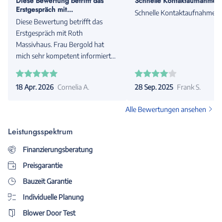
Diese Bewertung betrifft das
Schnelle Kontaktaufnahme
Erstgespräch mit...
Schnelle Kontaktaufnahme
Diese Bewertung betrifft das
Erstgespräch mit Roth
Massivhaus. Frau Bergold hat
mich sehr kompetent informiert
und beraten. Besonders war, dass
sie auf die Besonderheiten des
18 Apr. 2026
Cornelia A.
28 Sep. 2025
Frank S.
Baugrunds eingegangen ist.
Alle Bewertungen ansehen
Leistungsspektrum
Finanzierungsberatung
Preisgarantie
Bauzeit Garantie
Individuelle Planung
Blower Door Test