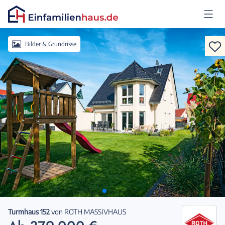
Anmelden
Bilder & Grundrisse
Turmhaus 152
von
ROTH MASSIVHAUS