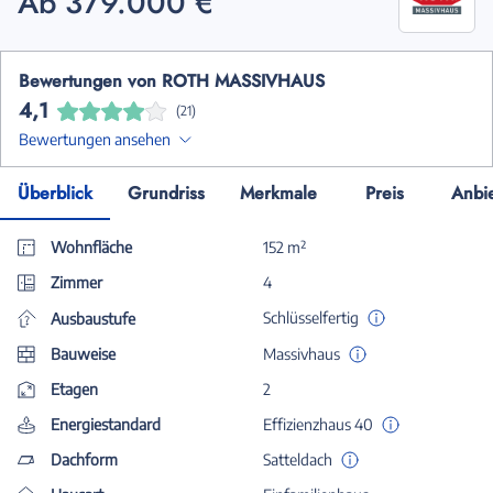
Ab 379.000 €
Bewertungen von ROTH MASSIVHAUS
4,1
(21)
Bewertungen ansehen
Überblick
Grundriss
Merkmale
Preis
Anbi
Wohnfläche
152 m²
Zimmer
4
Schlüsselfertig
Ausbaustufe
Bauweise
Massivhaus
Etagen
2
Energiestandard
Effizienzhaus 40
Dachform
Satteldach